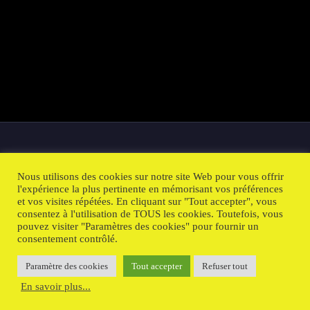
Nous utilisons des cookies sur notre site Web pour vous offrir
l'expérience la plus pertinente en mémorisant vos préférences
et vos visites répétées. En cliquant sur "Tout accepter", vous
consentez à l'utilisation de TOUS les cookies. Toutefois, vous
pouvez visiter "Paramètres des cookies" pour fournir un
consentement contrôlé.
2021 © International Create Illusions
Paramètre des cookies
Tout accepter
Refuser tout
En savoir plus...