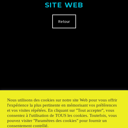
SITE WEB
Retour
Nous utilisons des cookies sur notre site Web pour vous offrir
l'expérience la plus pertinente en mémorisant vos préférences
et vos visites répétées. En cliquant sur "Tout accepter", vous
consentez à l'utilisation de TOUS les cookies. Toutefois, vous
pouvez visiter "Paramètres des cookies" pour fournir un
consentement contrôlé.